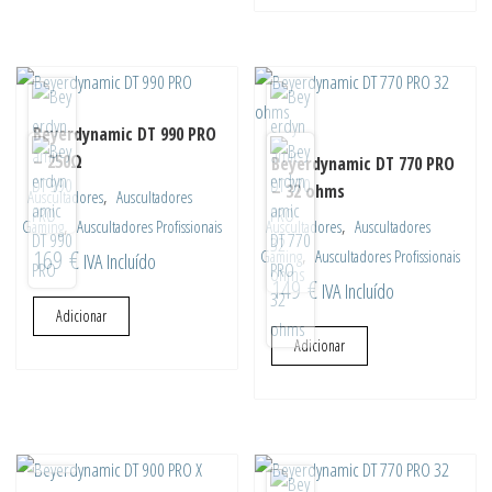
Beyerdynamic DT 990 PRO
– 250Ω
Beyerdynamic DT 770 PRO
– 32 ohms
,
Auscultadores
Auscultadores
,
,
Gaming
Auscultadores Profissionais
Auscultadores
Auscultadores
169
€
,
Gaming
Auscultadores Profissionais
IVA Incluído
149
€
IVA Incluído
Adicionar
Adicionar