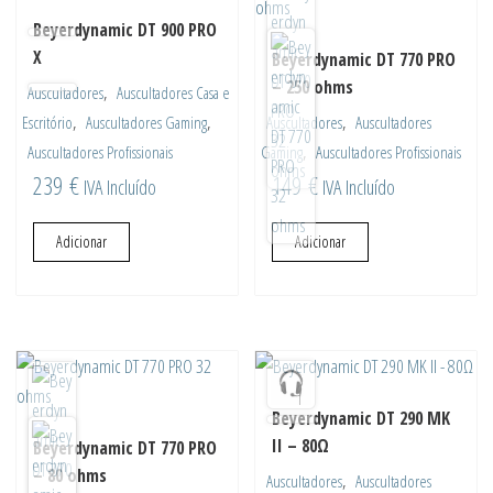
Beyerdynamic DT 900 PRO
X
Beyerdynamic DT 770 PRO
– 250 ohms
,
Auscultadores
Auscultadores Casa e
,
,
,
Escritório
Auscultadores Gaming
Auscultadores
Auscultadores
,
Auscultadores Profissionais
Gaming
Auscultadores Profissionais
239
€
149
€
IVA Incluído
IVA Incluído
Adicionar
Adicionar
Beyerdynamic DT 290 MK
II – 80Ω
Beyerdynamic DT 770 PRO
– 80 ohms
,
Auscultadores
Auscultadores