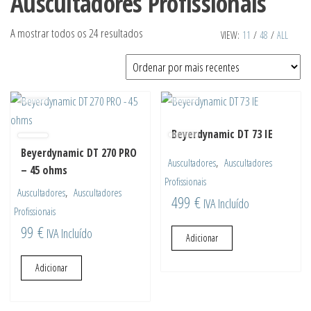
Auscultadores Profissionais
Ordenado
A mostrar todos os 24 resultados
VIEW:
11
/
48
/
ALL
por
mais
recentes
Beyerdynamic DT 73 IE
Beyerdynamic DT 270 PRO
,
Auscultadores
Auscultadores
– 45 ohms
Profissionais
,
Auscultadores
Auscultadores
499
€
IVA Incluído
Profissionais
99
€
IVA Incluído
Adicionar
Adicionar