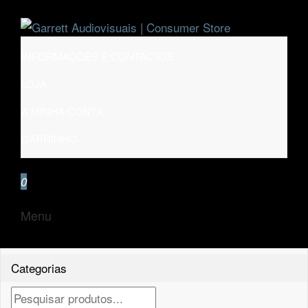
Saltar
para
o
Garrett Audiovisuais | Consumer Store
Encomenda de equipamentos selecionados de
INFORMAÇÕES E CONTACTOS
conteúdo
marcas representadas pela Garrett S.A.
LOJA
A MINHA CONTA
CARRINHO
0
Menu
Categorias