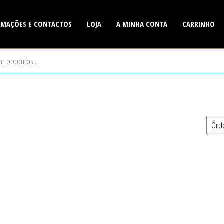
RMAÇÕES E CONTACTOS
LOJA
A MINHA CONTA
CARRINHO
is
r