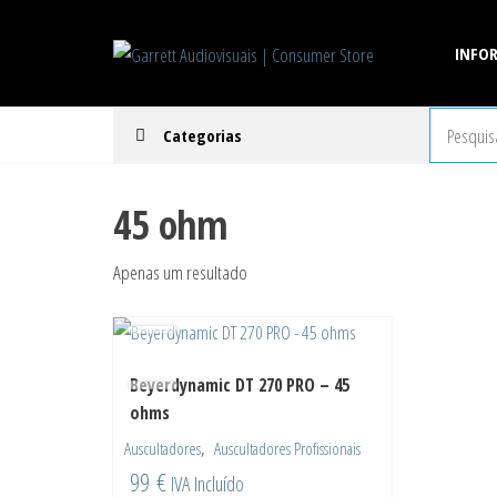
Saltar
para
Garrett
Encomenda
INFO
de
o
Audiovisua
equipamentos
conteúdo
| Consume
selecionados
Categorias
de marcas
Store
representadas
pela Garrett
S.A.
45 ohm
Apenas um resultado
Beyerdynamic DT 270 PRO – 45
ohms
,
Auscultadores
Auscultadores Profissionais
99
€
IVA Incluído