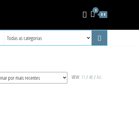
0
0 €
VIEW:
11
/
48
/
ALL