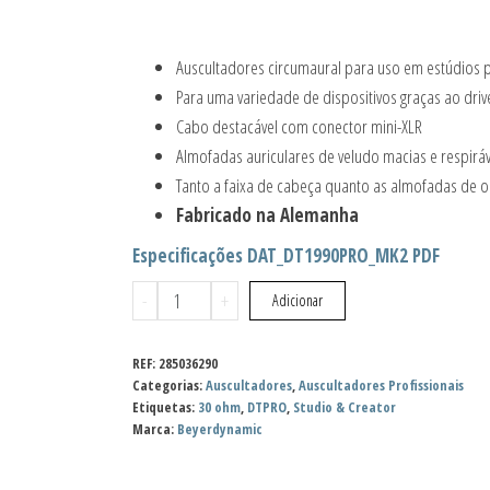
Auscultadores circumaural para uso em estúdios p
Para uma variedade de dispositivos graças ao dri
Cabo destacável com conector mini-XLR
Almofadas auriculares de veludo macias e respiráve
Tanto a faixa de cabeça quanto as almofadas de o
Fabricado na Alemanha
Especificações DAT_DT1990PRO_MK2 PDF
Quantidade
-
+
Adicionar
de
Beyerdynamic
REF:
285036290
DT
Categorias:
Auscultadores
,
Auscultadores Profissionais
Etiquetas:
30 ohm
,
DTPRO
,
Studio & Creator
1990
Marca:
Beyerdynamic
PRO
MK2