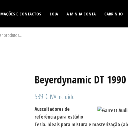
RMAÇÕES E CONTACTOS
LOJA
A MINHA CONTA
CARRINHO
is
r
Beyerdynamic DT 199
539
€
IVA Incluído
Auscultadores de
referência para estúdio
Tesla. Ideais para mistura e masterização (a