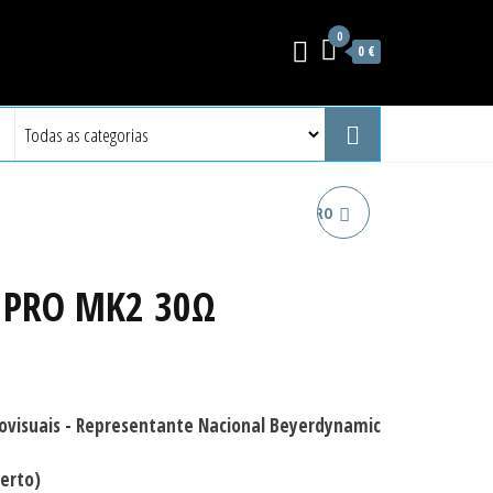
0
0 €
BEYERDYNAMIC DT 1770 PRO
MK2 30Ω
0 PRO MK2 30Ω
berto)