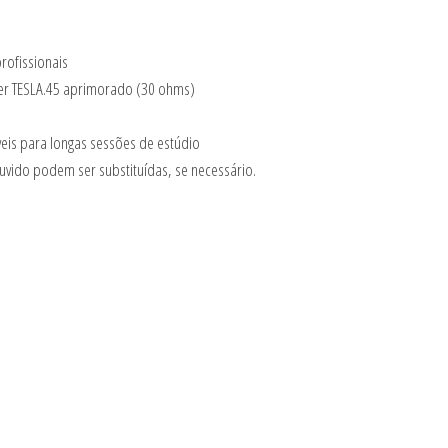
rofissionais
ver TESLA.45 aprimorado (30 ohms)
is ​​para longas sessões de estúdio
uvido podem ser substituídas, se necessário.