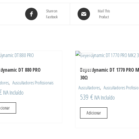
30Ω
Share on
Mail This
Facebook
Product
dynamic DT 880 PRO
Beyerdynamic DT 1770 PRO 
30Ω
,
adores
Auscultadores Profissionais
,
Auscultadores
Auscultadores Profissio
€
IVA Incluído
539
€
IVA Incluído
icionar
Adicionar