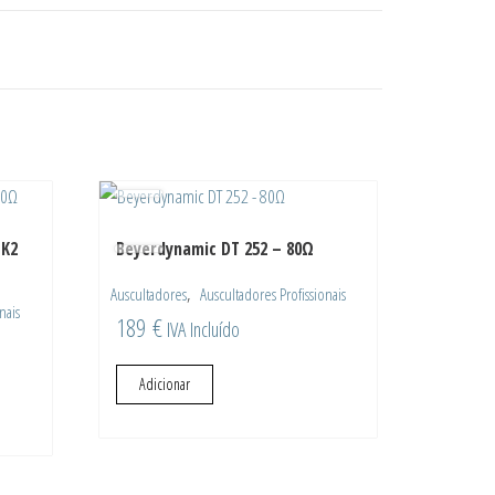
MK2
Beyerdynamic DT 252 – 80Ω
,
Auscultadores
Auscultadores Profissionais
nais
189
€
IVA Incluído
Adicionar