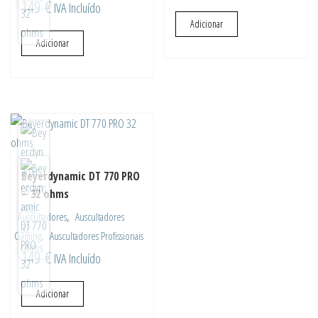
149
€
IVA Incluído
Adicionar
Adicionar
Beyerdynamic DT 770 PRO
– 32 ohms
,
Auscultadores
Auscultadores
,
Gaming
Auscultadores Profissionais
149
€
IVA Incluído
Adicionar