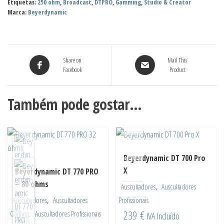
Etiquetas:
250 ohm
,
Broadcast
,
DTPRO
,
Gamming
,
Studio & Creator
PRO
Marca:
Beyerdynamic
-
250
ohms
Share on
Mail This
Facebook
Product
Também pode gostar…
Beyerdynamic DT 700 Pro
X
Beyerdynamic DT 770 PRO
– 80 ohms
,
Auscultadores
Auscultadores
,
Auscultadores
Auscultadores
Profissionais
,
239
€
Gaming
Auscultadores Profissionais
IVA Incluído