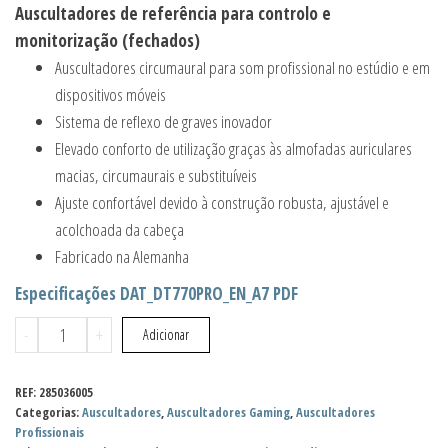
Auscultadores de referência para controlo e
monitorização (fechados)
Auscultadores circumaural para som profissional no estúdio e em
dispositivos móveis
Sistema de reflexo de graves inovador
Elevado conforto de utilização graças às almofadas auriculares
macias, circumaurais e substituíveis
Ajuste confortável devido à construção robusta, ajustável e
acolchoada da cabeça
Fabricado na Alemanha
Especificações DAT_DT770PRO_EN_A7 PDF
Quantidade
-
+
Adicionar
de
Beyerdynamic
REF:
285036005
DT
Categorias:
Auscultadores
,
Auscultadores Gaming
,
Auscultadores
Profissionais
770