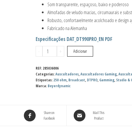
Som transparente, espaçoso, baixo e poderoso
Almofadas de veludo macias, circumaurais e substi
Robusto, confortavelmente acolchoado e design aj
Fabricado na Alemanha
Especificações DAT_DT990PRO_EN PDF
Quantidade
-
+
Adicionar
de
Beyerdynamic
REF:
285036006
DT
Categorias:
Auscultadores
,
Auscultadores Gaming
,
Ausculta
Etiquetas:
250 ohm
,
Broadcast
,
DTPRO
,
Gamming
,
Studio & 
990
Marca:
Beyerdynamic
PRO
-
250Ω
Share on
Mail This
Facebook
Product