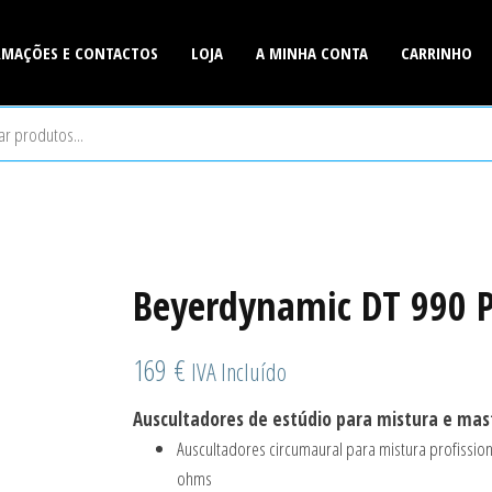
RMAÇÕES E CONTACTOS
LOJA
A MINHA CONTA
CARRINHO
is
r
Beyerdynamic DT 990 
169
€
IVA Incluído
Auscultadores de estúdio para mistura e mas
Auscultadores circumaural para mistura profissio
ohms