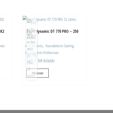
MK2
Beyerdynamic DT 770 PRO – 250
ohms
,
,
nais
Auscultadores
Auscultadores Gaming
Auscultadores Profissionais
149
€
IVA Incluído
Adicionar