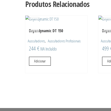
Produtos Relacionados
Beyerdynamic DT 150
Beyer
,
Auscultadores
Auscultadores Profissionais
Auscult
244
€
499
IVA Incluído
Adicionar
Ad