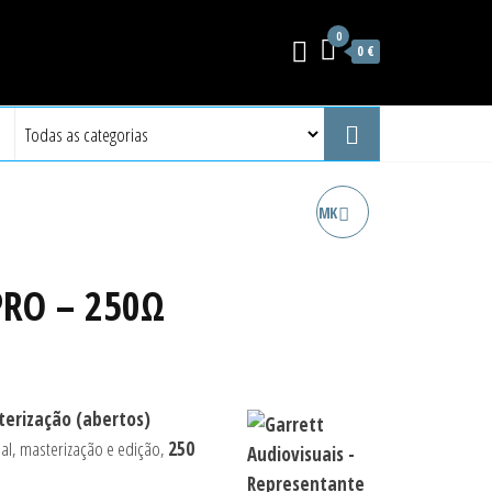
0
0 €
BEYERDYNAMIC DT 297 PV MK
II - 80Ω
PRO – 250Ω
terização (abertos)
nal, masterização e edição,
250