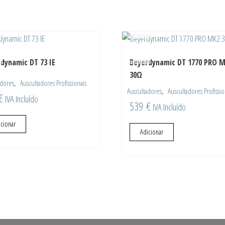
dynamic DT 73 IE
Beyerdynamic DT 1770 PRO 
30Ω
,
adores
Auscultadores Profissionais
,
Auscultadores
Auscultadores Profissio
€
IVA Incluído
539
€
IVA Incluído
icionar
Adicionar